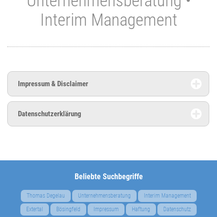
Unternehmensberatung •
Interim Management
Impressum & Disclaimer
Datenschutzerklärung
Beliebte Suchbegriffe
Thomas Degelau
Unternehmensberatung
Interim Management
Extertal
Bösingfeld
Impressum
Haftung
Datenschutz